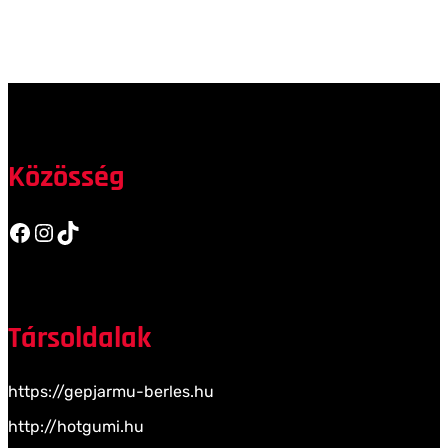
Közösség
Facebook
Instagram
TikTok
Társoldalak
https://gepjarmu-berles.hu
http://hotgumi.hu