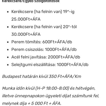
Kerékcsere/Egyéb szolgáltatások
Kerékcsere (ha felnin van) 19″-ig
25.000Ft+ÁFA
Kerékcsere (ha felnin van) 20″-tól
30.000Ft+ÁFA
Perem tömítés: 600Ft+ÁFA/db
Perem csiszolás: 1000Ft+ÁFA/db
Acél felni javítása: 2000Ft+ÁFA/db
Selejtgumi elszállítása: 1000Ft+ÁFA/db
Budapest határán kívül 350 Ft+ÁFA/Km
Munka időn kívül (H-P 18:00-8:00) és hétvégén,
illetve ünnepnapokon ügyeleti díjat számítunk fel,
melynek díja + 5 000 Ft + ÁFA.