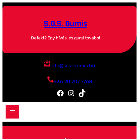
Ugrás
a
tartalomhoz
S.O.S. Gumis
Defekt? Egy hívás, és gurul tovább!
info@sos-gumis.hu
+36 20 207 7768
Facebook
Instagram
TikTok